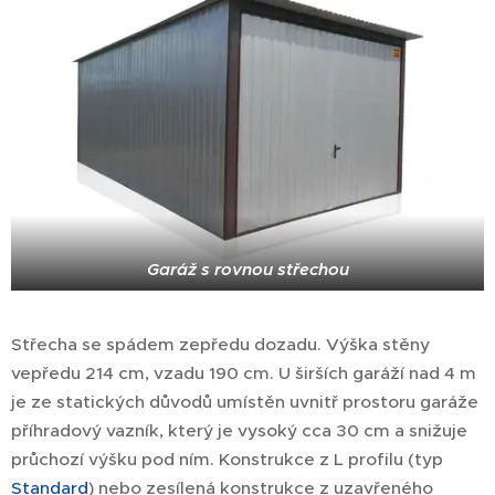
Garáž s rovnou střechou
Střecha se spádem zepředu dozadu. Výška stěny
vepředu 214 cm, vzadu 190 cm. U širších garáží nad 4 m
je ze statických důvodů umístěn uvnitř prostoru garáže
příhradový vazník, který je vysoký cca 30 cm a snižuje
průchozí výšku pod ním. Konstrukce z L profilu (typ
Standard
) nebo zesílená konstrukce z uzavřeného