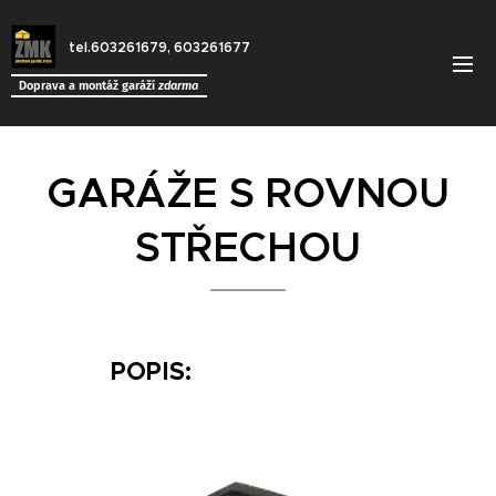
tel.603261679, 603261677
Doprava a montáž garáží
zdarma
GARÁŽE S ROVNOU
STŘECHOU
POPIS: