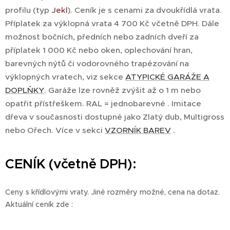
profilu (typ
Jekl
). Ceník je s cenami za dvoukřídlá vrata.
Příplatek za výklopná vrata 4 700 Kč včetně DPH. Dále
možnost bočních, předních nebo zadních dveří za
příplatek 1 000 Kč nebo oken, oplechování hran,
barevných nýtů či vodorovného trapézování na
výklopných vratech, viz sekce
ATYPICKÉ GARÁŽE A
DOPLŇKY
. Garáže lze rovněž zvýšit až o 1 m nebo
opatřit přístřeškem. RAL = jednobarevné . Imitace
dřeva v současnosti dostupné jako Zlatý dub, Multigross
nebo Ořech. Více v sekci
VZORNÍK BAREV
.
CENÍK (včetně DPH):
Ceny s křídlovými vraty. Jiné rozměry možné, cena na dotaz.
Aktuální ceník zde :