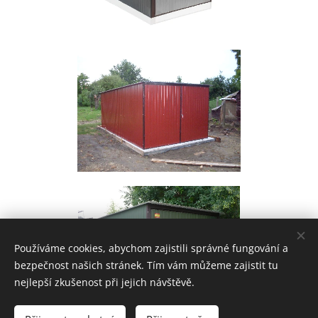
Používáme cookies, abychom zajistili správné fungování a
bezpečnost našich stránek. Tím vám můžeme zajistit tu
nejlepší zkušenost při jejich návštěvě.