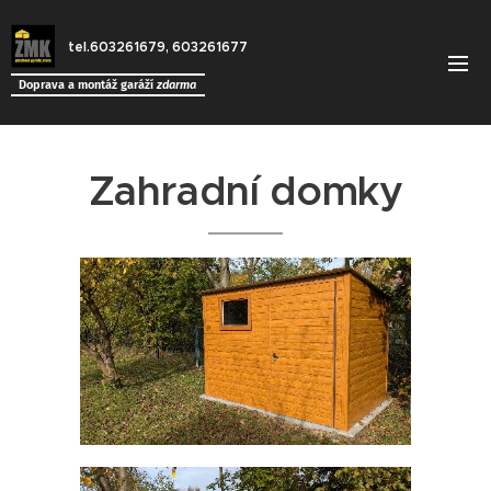
tel.603261679, 603261677
Doprava a montáž garáží
zdarma
Zahradní domky